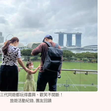
三代同遊都玩得盡興、歡笑不間斷！
旅遊活動紀錄
,
團友回饋