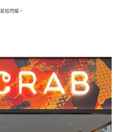
星般閃耀。