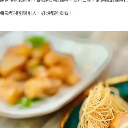
結合傳統和創新，從獨創的綠辣椒，烏打口味，到傳統的辣椒螃
每款都特別吸引人，好想都吃看看！