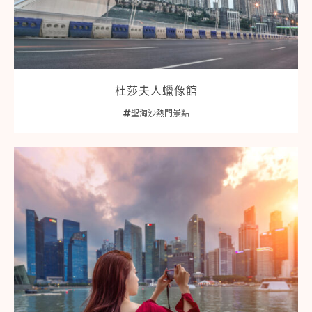
杜莎夫人蠟像館
聖淘沙熱門景點